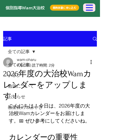
​個別指導Wam大治校
無料体験に申し込む
記事
全ての記事
wam-oharu
全ての記事
4月13日
読了時間: 2分
2026年度の大治校Wamカ
チラシ
レンダーをアップしま
勉強について
す！
お知らせ
こんにちは！今日は、2026年度の大
教室長のつぶやき
治校Wamカレンダーをお届けしま
す。📅 ぜひ参考にしてくださいね。
カレンダーの重要性