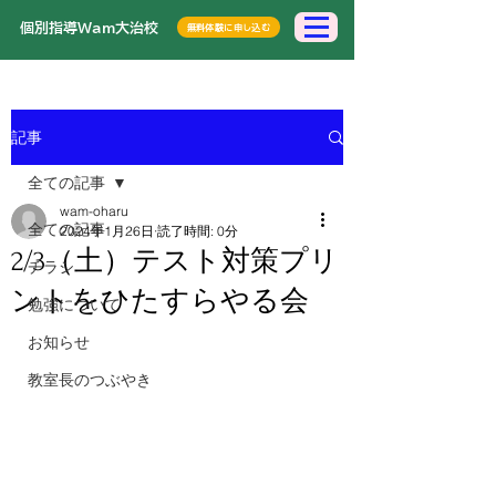
​個別指導Wam大治校
無料体験に申し込む
記事
全ての記事
wam-oharu
全ての記事
2024年1月26日
読了時間: 0分
2/3（土）テスト対策プリ
チラシ
ントをひたすらやる会
勉強について
お知らせ
教室長のつぶやき