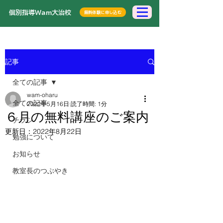
​個別指導Wam大治校
無料体験に申し込む
記事
全ての記事
wam-oharu
全ての記事
2022年5月16日
読了時間: 1分
６月の無料講座のご案内
チラシ
更新日：
2022年8月22日
勉強について
お知らせ
教室長のつぶやき