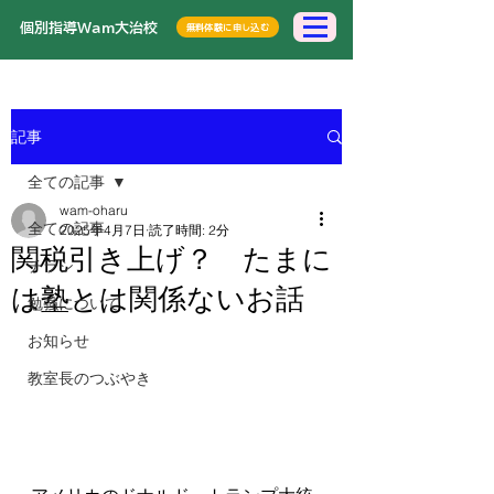
​個別指導Wam大治校
無料体験に申し込む
記事
全ての記事
wam-oharu
全ての記事
2025年4月7日
読了時間: 2分
関税引き上げ？ たまに
チラシ
は塾とは関係ないお話
勉強について
お知らせ
教室長のつぶやき