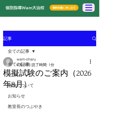
​個別指導Wam大治校
無料体験に申し込む
記事
全ての記事
wam-oharu
全ての記事
6月20日
読了時間: 1分
模擬試験のご案内（2026
チラシ
年8月）
勉強について
お知らせ
教室長のつぶやき