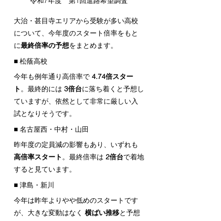
令和7年度　第1回進路希望調査
大治・甚目寺エリアから受験が多い高校
について、今年度のスタート倍率をもと
に
最終倍率の予想
をまとめます。
■ 松蔭高校
今年も例年通り高倍率で 
4.74倍スター
ト
。最終的には 
3倍台
に落ち着くと予想し
ていますが、依然として非常に厳しい入
試となりそうです。
■ 名古屋西・中村・山田
昨年度の定員減の影響もあり、いずれも 
高倍率スタート
。最終倍率は 
2倍台
で着地
すると見ています。
■ 津島・新川
今年は昨年よりやや低めのスタートです
が、大きな変動はなく 
横ばい推移
と予想