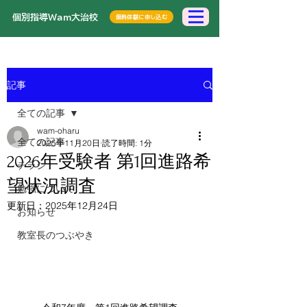
​個別指導Wam大治校
無料体験に申し込む
記事
全ての記事
wam-oharu
全ての記事
2025年11月20日
読了時間: 1分
2026年受験者 第1回進路希
チラシ
望状況調査
勉強について
更新日：
2025年12月24日
お知らせ
教室長のつぶやき