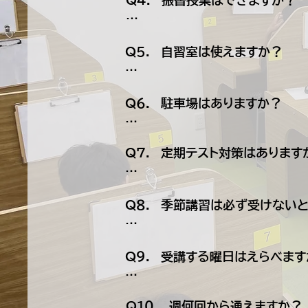
Q４．　振替授業はできますか？

詳しい内容は時期によって変わり
A４．　はい、前日までのご連絡
Q５．　自習室は使えますか？

A５．　はい、開校時間内は自由
Q６．　駐車場はありますか？

A６．　教室の前面スペースに最大
Q７．　定期テスト対策はありますか
A７.　テスト2週間前から集中対
Q８．　季節講習は必ず受けないと
A８.　季節講習は強制ではありま
Q９．　受講する曜日はえらべます
ご希望に合わせて無理のないプラ
A９.　受講曜日はお子さまやご家
Q１０．　週何回から通えますか？
