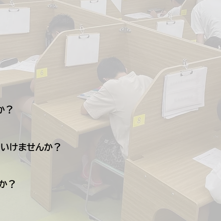
ますので、教室までお気軽にお問い合わせください！
で振替可能です。月内の回数制限等は設けておりません。
に無料でご利用いただけます。
3台分ご用意しています。
？

策を行います。
いけませんか？

せん。ただ、苦手克服や次学期の準備にはとても効果的なの
か？

ンを都度ご案内しています✨
庭のご都合に合わせてお選びいただけます😊
