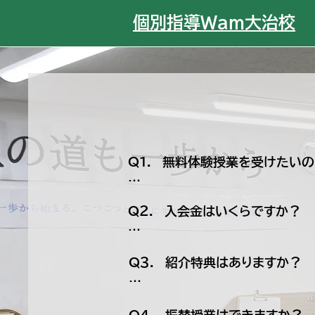
​個別指導Wam大治校
Q１．　無料体験授業を受けたいの
A１．　ホームページ、もしくはL
Q２．　入会金はいくらですか？

A２．　入会金は 16,500円（
Q３．　紹介特典はありますか？

タイミングによって内容が変わり
A３．　ご紹介くださった方・入会