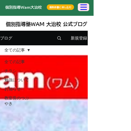
​個別指導Wam大治校
無料体験に申し込む
個別指導塾WAM 大治校 公式ブログ
新規登録
ブログ
全ての記事
全ての記事
チラシ
勉強について
お知らせ
教室長のつぶ
やき