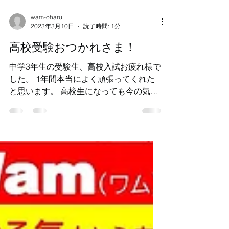
wam-oharu
2023年3月10日
読了時間: 1分
高校受験おつかれさま！
中学3年生の受験生、高校入試お疲れ様で
した。 1年間本当によく頑張ってくれた
と思います。 高校生になっても今の気持
ちを忘れずに継続してください。 ２０２
３年 高校合格実績 公立高校（国立） 桜
台高校 １ 津島高
校 １ 松蔭高校
１...