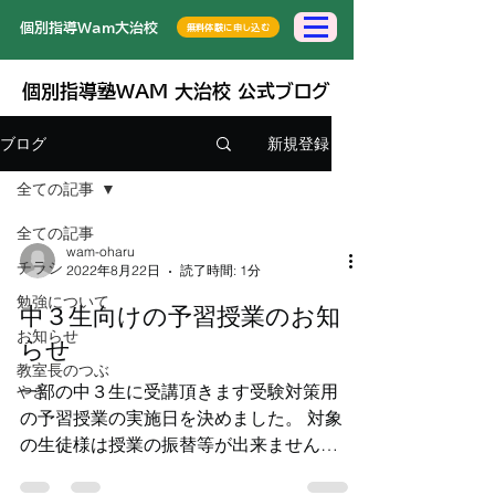
​個別指導Wam大治校
無料体験に申し込む
個別指導塾WAM 大治校 公式ブログ
新規登録
ブログ
全ての記事
全ての記事
wam-oharu
チラシ
2022年8月22日
読了時間: 1分
勉強について
中３生向けの予習授業のお知
お知らせ
らせ
教室長のつぶ
一部の中３生に受講頂きます受験対策用
やき
の予習授業の実施日を決めました。 対象
の生徒様は授業の振替等が出来ませんの
でなるべく出席いただけますようお願い