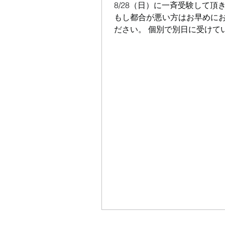
8/28（日）に一斉受験して頂
もし都合が悪い方はお早めに
ださい。 個別で別日に受けて
ます。8/31迄が実施期間にな
す。 塾外生でも希望あれば受
すので8/10迄にお申込みくださ
験料は3,700円（税込み）と
ます。