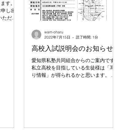
きます。
お申し出く
いただき
っておりま
け付けま
wam-oharu
2022年7月15日
読了時間: 1分
い。 受
なっており
高校入試説明会のお知らせ
愛知県私塾共同組合からのご案内です。
私立高校を目指している生徒様は「耳よ
り情報」が得られるかと思います。 過
去問題の提供のある学校もある様です。
参加ご希望の方は各自私塾共同組合のホ
ームページよりお申込みください。
http://askjuku.net/